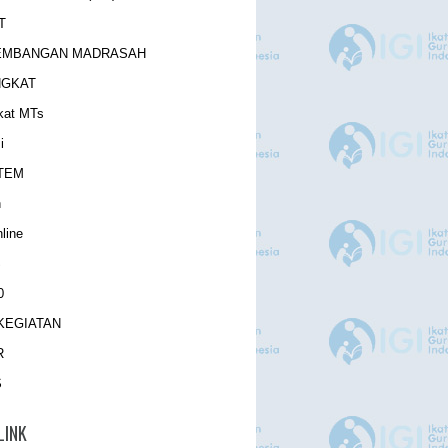
T
EMBANGAN MADRASAH
NGKAT
kat MTs
i
TEM
h
line
S
0
 KEGIATAN
R
S
LINK