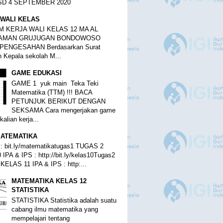
SD 4 SEPTEMBER 2020
WALI KELAS
 KERJA WALI KELAS 12 MA AL
TAMAN GRUJUGAN BONDOWOSO
PENGESAHAN Berdasarkan Surat
 Kepala sekolah M...
GAME EDUKASI
GAME 1 yuk main Teka Teki
Matematika (TTM) !!! BACA
PETUNJUK BERIKUT DENGAN
SEKSAMA Cara mengerjakan game
kalian kerja...
ATEMATIKA
 bit.ly/matematikatugas1 TUGAS 2
IPA & IPS : http://bit.ly/kelas10Tugas2
ELAS 11 IPA & IPS : http:...
MATEMATIKA KELAS 12
STATISTIKA
STATISTIKA Statistika adalah suatu
cabang ilmu matematika yang
mempelajari tentang