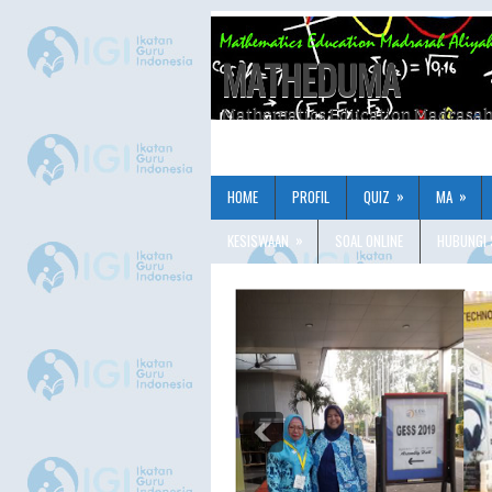
MATHEDUMA
Mathematics Education Madrasa
»
»
HOME
PROFIL
QUIZ
MA
»
KESISWAAN
SOAL ONLINE
HUBUNGI 