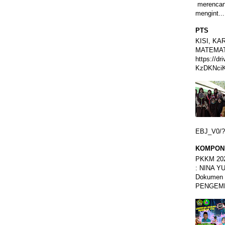
merencan
mengint...
PTS
KISI, K
MATEMAT
https://dr
KzDKNciK
EBJ_V0/?u
KOMPONE
PKKM 20
: NINA YU
Dokumen
PENGEMB