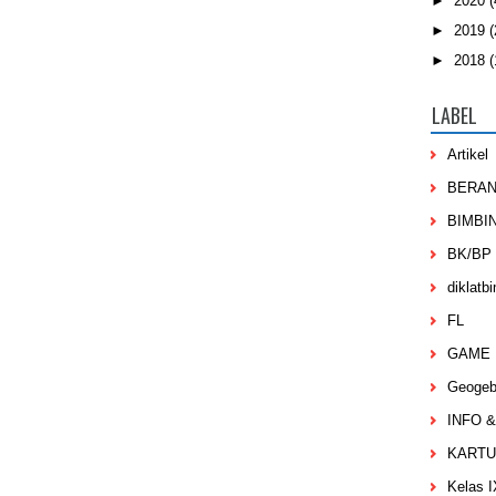
►
2020
(
►
2019
(
►
2018
(
LABEL
Artikel
BERA
BIMBI
BK/BP
diklatb
FL
GAME
Geogeb
INFO 
KARTU
Kelas I