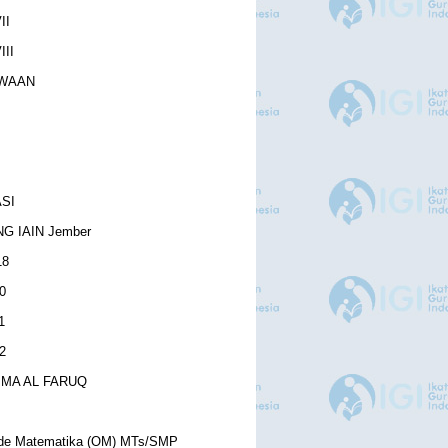
II
III
WAAN
ASI
G IAIN Jember
18
0
1
2
MA AL FARUQ
de Matematika (OM) MTs/SMP