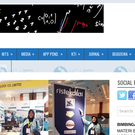
h
»
»
»
»
»
»
MTS
MEDIA
APP PEND.
KTI
JURNAL
BEASISWA
.
SAYA
SOCIAL 
BIMBING
MATERI 