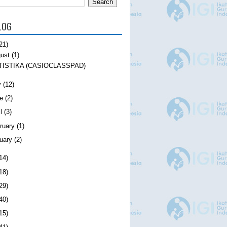
LOG
21)
ust
(1)
TISTIKA (CASIOCLASSPAD)
y
(12)
e
(2)
l
(3)
ruary
(1)
uary
(2)
14)
18)
29)
40)
15)