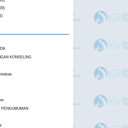
41)
20)
1)
NDA
NGAN KONSELING
imtekws
ra
& PENGUMUMAN
X