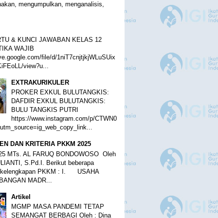
akan, mengumpulkan, menganalisis,
ARTU & KUNCI JAWABAN KELAS 12
IKA WAJIB
ive.google.com/file/d/1niT7cnjtjkjWLuSUix
iFEoLL/view?u...
EXTRAKURIKULER
PROKER EXKUL BULUTANGKIS:
DAFDIR EXKUL BULUTANGKIS:
BULU TANGKIS PUTRI
https://www.instagram.com/p/CTWN0
tm_source=ig_web_copy_link...
N DAN KRITERIA PKKM 2025
25 MTs. AL FARUQ BONDOWOSO Oleh
LIANTI, S.Pd.I. Berikut beberapa
 kelengkapan PKKM : I. USAHA
ANGAN MADR...
Artikel
MGMP MASA PANDEMI TETAP
SEMANGAT BERBAGI Oleh : Dina