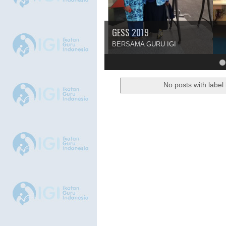
GESS 2019
BERSAMA GURU IGI
4
5
6
7
8
No posts with label