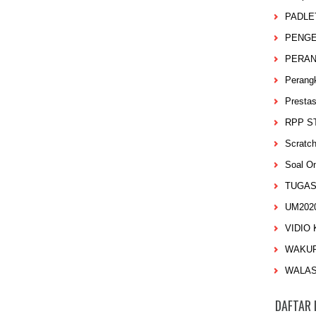
PADLE
PENG
PERA
Perang
Prestas
RPP S
Scratc
Soal On
TUGA
UM202
VIDIO
WAKU
WALA
DAFTAR 