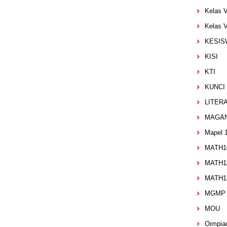
Kelas V
Kelas V
KESIS
KISI
KTI
KUNCI
LITER
MAGAN
Mapel 
MATH1
MATH1
MATH1
MGMP 
MOU
Oimpia