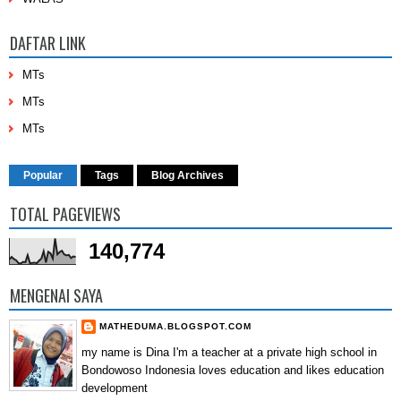
DAFTAR LINK
MTs
MTs
MTs
Popular
Tags
Blog Archives
TOTAL PAGEVIEWS
140,774
MENGENAI SAYA
MATHEDUMA.BLOGSPOT.COM
my name is Dina I'm a teacher at a private high school in
Bondowoso Indonesia loves education and likes education
development