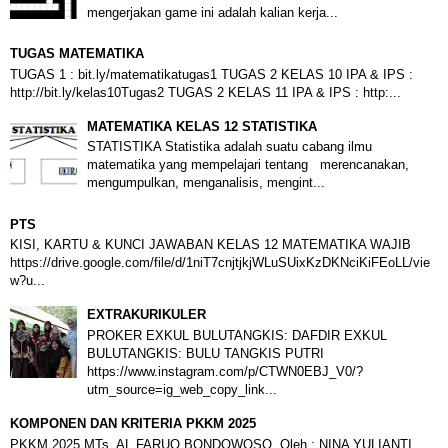
mengerjakan game ini adalah kalian kerja...
TUGAS MATEMATIKA
TUGAS 1 : bit.ly/matematikatugas1 TUGAS 2 KELAS 10 IPA & IPS :
http://bit.ly/kelas10Tugas2 TUGAS 2 KELAS 11 IPA & IPS : http:...
MATEMATIKA KELAS 12 STATISTIKA
STATISTIKA Statistika adalah suatu cabang ilmu
matematika yang mempelajari tentang merencanakan,
mengumpulkan, menganalisis, mengint...
PTS
KISI, KARTU & KUNCI JAWABAN KELAS 12 MATEMATIKA WAJIB
https://drive.google.com/file/d/1niT7cnjtjkjWLuSUixKzDKNciKiFEoLL/vie
w?u...
EXTRAKURIKULER
PROKER EXKUL BULUTANGKIS: DAFDIR EXKUL
BULUTANGKIS: BULU TANGKIS PUTRI
https://www.instagram.com/p/CTWN0EBJ_V0/?
utm_source=ig_web_copy_link...
KOMPONEN DAN KRITERIA PKKM 2025
PKKM 2025 MTs. AL FARUQ BONDOWOSO Oleh : NINA YULIANTI,