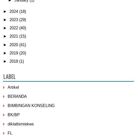
►
January
(1)
►
2024
(18)
►
2023
(29)
►
2022
(40)
►
2021
(15)
►
2020
(41)
►
2019
(20)
►
2018
(1)
LABEL
Artikel
BERANDA
BIMBINGAN KONSELING
BK/BP
diklatbimtekws
FL