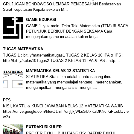
GRUJUGAN BONDOWOSO LEMBAR PENGESAHAN Berdasarkan
Surat Keputusan Kepala sekolah M...
GAME EDUKASI
GAME 1 yuk main Teka Teki Matematika (TTM) !!! BACA
PETUNJUK BERIKUT DENGAN SEKSAMA Cara
mengerjakan game ini adalah kalian kerja...
TUGAS MATEMATIKA
TUGAS 1 : bit.ly/matematikatugas1 TUGAS 2 KELAS 10 IPA & IPS :
http://bit.ly/kelas10Tugas2 TUGAS 2 KELAS 11 IPA & IPS : http:...
MATEMATIKA KELAS 12 STATISTIKA
STATISTIKA Statistika adalah suatu cabang ilmu
matematika yang mempelajari tentang merencanakan,
mengumpulkan, menganalisis, mengint...
PTS
KISI, KARTU & KUNCI JAWABAN KELAS 12 MATEMATIKA WAJIB
https://drive.google.com/file/d/1niT7cnjtjkjWLuSUixKzDKNciKiFEoLL/vie
w?u...
EXTRAKURIKULER
PROKER EXKUL BULUTANGKIS: DAFDIR EXKUL