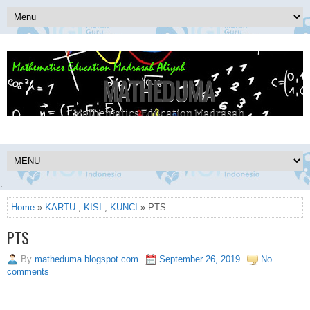
MATHEDUMA
Mathematics Education Madrasah
.
Home
»
KARTU
,
KISI
,
KUNCI
» PTS
PTS
By
matheduma.blogspot.com
September 26, 2019
No
comments