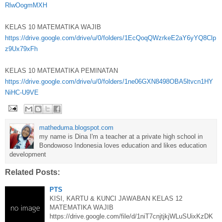
RlwOogmMXH
KELAS 10 MATEMATIKA WAJIB
https://drive.google.com/drive/u/0/folders/1EcQoqQWzrkeE2aY6yYQ8Clp
z9Ux79xFh
KELAS 10 MATEMATIKA PEMINATAN
https://drive.google.com/drive/u/0/folders/1ne06GXN8498OBA5ltvcn1HY
NiHC-U9VE
matheduma.blogspot.com
my name is Dina I'm a teacher at a private high school in
Bondowoso Indonesia loves education and likes education
development
Related Posts:
PTS
KISI, KARTU & KUNCI JAWABAN KELAS 12
MATEMATIKA WAJIB
https://drive.google.com/file/d/1niT7cnjtjkjWLuSUixKzDK