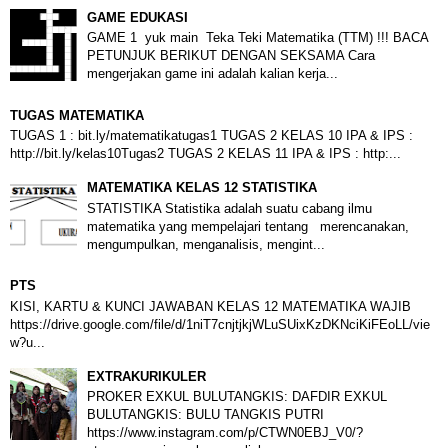
GAME EDUKASI
GAME 1 yuk main Teka Teki Matematika (TTM) !!! BACA
PETUNJUK BERIKUT DENGAN SEKSAMA Cara
mengerjakan game ini adalah kalian kerja...
TUGAS MATEMATIKA
TUGAS 1 : bit.ly/matematikatugas1 TUGAS 2 KELAS 10 IPA & IPS :
http://bit.ly/kelas10Tugas2 TUGAS 2 KELAS 11 IPA & IPS : http:...
MATEMATIKA KELAS 12 STATISTIKA
STATISTIKA Statistika adalah suatu cabang ilmu
matematika yang mempelajari tentang merencanakan,
mengumpulkan, menganalisis, mengint...
PTS
KISI, KARTU & KUNCI JAWABAN KELAS 12 MATEMATIKA WAJIB
https://drive.google.com/file/d/1niT7cnjtjkjWLuSUixKzDKNciKiFEoLL/vie
w?u...
EXTRAKURIKULER
PROKER EXKUL BULUTANGKIS: DAFDIR EXKUL
BULUTANGKIS: BULU TANGKIS PUTRI
https://www.instagram.com/p/CTWN0EBJ_V0/?