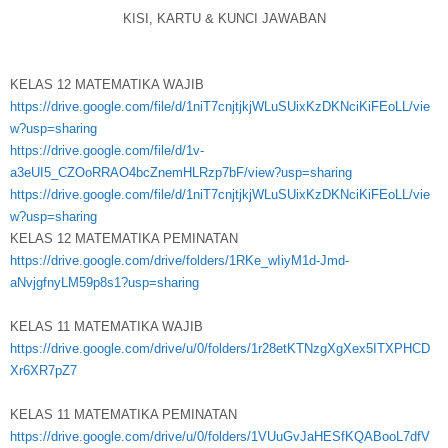
KISI, KARTU & KUNCI JAWABAN
KELAS 12 MATEMATIKA WAJIB
https://drive.google.com/file/d/1niT7cnjtjkjWLuSUixKzDKNciKiFEoLL/vie
w?usp=sharing
https://drive.google.com/file/d/1v-
a3eUI5_CZOoRRAO4bcZnemHLRzp7bF/view?usp=sharing
https://drive.google.com/file/d/1niT7cnjtjkjWLuSUixKzDKNciKiFEoLL/vie
w?usp=sharing
KELAS 12 MATEMATIKA PEMINATAN
https://drive.google.com/drive/folders/1RKe_wIiyM1d-Jmd-
aNvjgfnyLM59p8s1?usp=sharing
KELAS 11 MATEMATIKA WAJIB
https://drive.google.com/drive/u/0/folders/1r28etKTNzgXgXex5ITXPHCD
Xr6XR7pZ7
KELAS 11 MATEMATIKA PEMINATAN
https://drive.google.com/drive/u/0/folders/1VUuGvJaHESfKQABooL7dfV